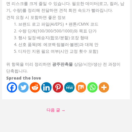
면 리스크를 크게 줄일 수 있습니다. 필요한 데이터(로고, 컬러, 납
기, 수량)를 정리해 전달하면 견적 회전 속도가 빨라집니다.
견적 요청 시 포함하면 좋은 정보
브랜드 로고 파일(AI/EPS) + 팬톤/CMYK 코드
수량 단계(100/300/500/1000)와 목표 단가
행사 일정·배송지(합포/분할)·포장 형태
선호 품목(예: 에코백·텀블러·볼펜)과 대체 안
디자인 지원 필요 여부(시안 교정 횟수 포함)
위 항목을 미리 정리하면
광주판촉물
상담/시안/생산 전 과정이
단축됩니다.
Spread the love
다음 글
→