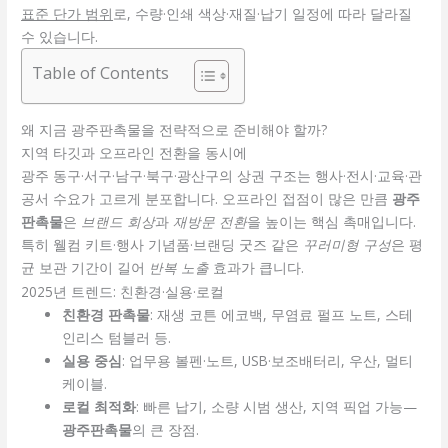
표준 단가 범위
로, 수량·인쇄 색상·재질·납기 일정에 따라 달라질
수 있습니다.
Table of Contents
왜 지금 광주판촉물을 전략적으로 준비해야 할까?
지역 타깃과 오프라인 전환을 동시에
광주 동구·서구·남구·북구·광산구의 상권 구조는 행사·전시·교육·관
공서 수요가 고르게 분포합니다. 오프라인 접점이 많은 만큼
광주
판촉물
은
브랜드 회상
과
재방문 전환
을 높이는 핵심 촉매입니다.
특히 웰컴 키트·행사 기념품·브랜딩 굿즈 같은
꾸러미형 구성
은 평
균 보관 기간이 길어
반복 노출
효과가 큽니다.
2025년 트렌드: 친환경·실용·로컬
친환경 판촉물
: 재생 코튼 에코백, 무염료 펄프 노트, 스테
인리스 텀블러 등.
실용 중심
: 업무용 볼펜·노트, USB·보조배터리, 우산, 멀티
케이블.
로컬 최적화
: 빠른 납기, 소량 시범 생산, 지역 픽업 가능—
광주판촉물
의 큰 장점.