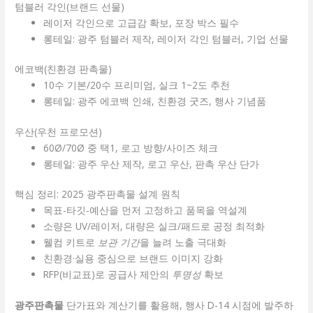
텀블러 각인(브랜드 선물)
레이저 각인으로 고급감 확보, 포장 박스 필수
롱테일: 광주 텀블러 제작, 레이저 각인 텀블러, 기업 선물
에코백(친환경 판촉물)
10수 기본/20수 프리미엄, 실크 1~2도 추천
롱테일: 광주 에코백 인쇄, 친환경 굿즈, 행사 기념품
우산(우천 프로모션)
60Ø/70Ø 중 택1, 로고 방향/사이즈 체크
롱테일: 광주 우산 제작, 로고 우산, 판촉 우산 단가
핵심 정리: 2025 광주판촉물 설계 원칙
목표-타깃-예산을 먼저 고정하고 품목을 역설계
소량은 UV/레이저, 대량은 실크/패드로 공정 최적화
웰컴 키트로
보관 기간
을 늘려 노출 극대화
친환경·실용 중심으로 브랜드 이미지 강화
RFP(비교표)로 공급사 제안의
투명성
확보
광주판촉물
단가표와 계산기를 활용해, 행사 D-14 시점에 발주하