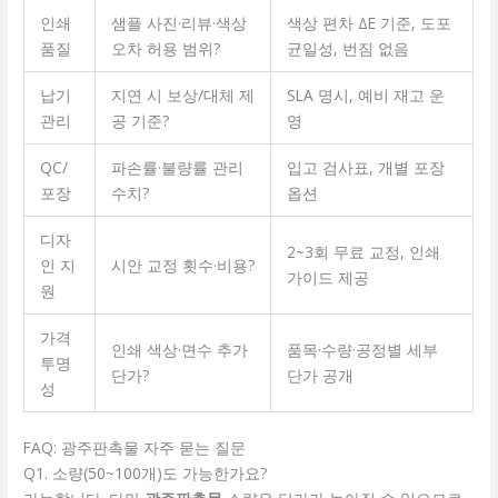
인쇄
샘플 사진·리뷰·색상
색상 편차 ΔE 기준, 도포
품질
오차 허용 범위?
균일성, 번짐 없음
납기
지연 시 보상/대체 제
SLA 명시, 예비 재고 운
관리
공 기준?
영
QC/
파손률·불량률 관리
입고 검사표, 개별 포장
포장
수치?
옵션
디자
2~3회 무료 교정, 인쇄
인 지
시안 교정 횟수·비용?
가이드 제공
원
가격
인쇄 색상·면수 추가
품목·수량·공정별 세부
투명
단가?
단가 공개
성
FAQ: 광주판촉물 자주 묻는 질문
Q1. 소량(50~100개)도 가능한가요?