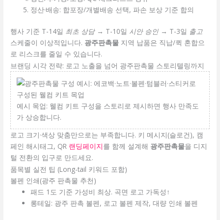
정산·배송: 합포장/개별배송 선택, 파손 보상 기준 합의
행사 기준 T-14일
최초 상담
→ T-10일
시안 승인
→ T-3일
출고
스케줄이 이상적입니다.
광주판촉물
지역 납품은 직납/퀵 혼합으
로 리스크를 줄일 수 있습니다.
브랜딩 시각 전략: 로고 노출을 넘어 광주판촉물 스토리텔링까지
예시 목업: 웰컴 키트 구성을 스토리로 제시하면 행사 만족도
가 상승합니다.
로고 크기·색상 맞춤만으로는 부족합니다. 키 메시지(슬로건), 캠
페인 해시태그, QR
랜딩페이지
를 함께 설계해
광주판촉물
을 디지
털 전환의 입구로 만드세요.
품목별 실전 팁 (Long-tail 키워드 포함)
볼펜 인쇄(광주 판촉물 추천)
패드 1도 기준 가성비 최상. 곡면 로고 가독성↑
롱테일: 광주 판촉 볼펜, 로고 볼펜 제작, 대량 인쇄 볼펜