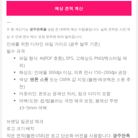
예상 견적 계산
—
※ 본 계산기는
광주판촉물
상담 전 대략적 예산 수립용입니다. 실제 견적은 시안·색
상 수·인쇄 면수·박스 포장 유무에 따라 달라집니다.
인쇄를 위한 디자인 파일 가이드 (광주 발주 기준)
필수 규격
파일 형식: AI(PDF 호환), EPS, 고해상도 PNG(텍스타일 제
외)
해상도: 인쇄물 300dpi 이상, 의류 전사 150~200dpi 권장
색상:
팬톤 스폿
또는 CMYK 값 지정 (볼펜·에코백은 스폿 추
천)
아웃라인: 폰트는 윤곽선 처리, 링크 이미지 포함
여백/도련: 컵/텀블러는 곡면 왜곡 보정, 봉제선 주변
±3~5mm 여백
브랜딩 일관성 체크
로고 크기·배치
작은 면적(볼펜·USB)은 로고 단순화 버전을 사용합니다.
광주판촉