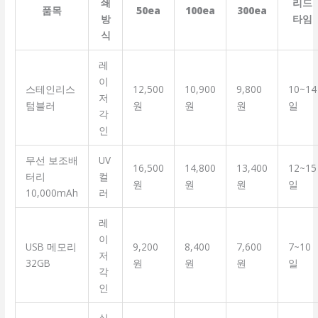
쇄
리드
품목
50ea
100ea
300ea
방
타임
식
레
이
스테인리스
12,500
10,900
9,800
10~14
저
텀블러
원
원
원
일
각
인
무선 보조배
UV
16,500
14,800
13,400
12~15
터리
컬
원
원
원
일
10,000mAh
러
레
이
USB 메모리
9,200
8,400
7,600
7~10
저
32GB
원
원
원
일
각
인
실