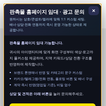
콘
텐
✕
판촉물 홈페이지 임대 · 광고 문의
츠
로
원하시는 상호/콘셉트/컬러에 맞춰 1:1 커스텀 세팅.
건
배너·상담·전화 연동까지 즉시 운영 가능한 상태로 제
너
공합니다.
뛰
기
판촉물 홈페이지 임대 가능합니다.
귀사의 아이덴티티에 맞게 화면 구성부터 색상·로고까
지 풀커스텀 제공하며, 지역 키워드/상담 전환 구조를
반영하여 제작합니다.
브랜드 톤앤매너 반영 및 카테고리 문구 커스텀
카카오/텔레그램/전화 연동, 플로팅 버튼 및 배너 구성
계약 즉시 반영(영업일 기준), 비밀 엄수
상담 및 견적은 아래 버튼
을 눌러 문의해주세요.