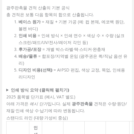
광주판촉물 견적 산출의 기본 공식
총 견적은 보통 다음 항목의 합으로 산출됩니다.
베이스 원가
= 재질 + 기본 가공 (예: 컵 본체, 에코백 원단,
볼펜 바디)
인쇄 비용
= 인쇄 방식 × 인쇄 면수 × 색상 수 × 수량 (실크
스크린/패드/UV/전사/레이저 각인 등)
후가공/포장
= 개별 박스·라벨·택·스티커·완충재
배송/물류
= 합포장/지역별 운임 (광주권은 퀵/직납 옵션 유
리)
디자인 비용(선택)
= AI·PSD 편집, 색상 교정, 목업, 인쇄용
리디자인
인쇄 방식 요약 (클릭해 펼치기)
2025 품목별 단가표 (예시, VAT 별도)
아래 가격은
예시 단가
입니다. 실제
광주판촉물
견적은 수량·원단/
재질·인쇄 색상 수·납기에 따라 변동됩니다.
스탠다드 라인 (대량·가성비 중심)
인