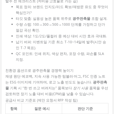
발주 전 체크리스트 (저비용·고효율로 가는 길)
목표 정의: 브랜드 인지도/리드 확보/재방문 유도 중 무엇이
핵심인가?
타깃 맞춤: 실용성 높은 품목 위주로
광주판촉물
조합 설계.
수량 스텝: 100→300→500→1000 단계를 가정하고 단가
절감 곡선 확인.
인쇄 색상: 1도/2도/풀컬러 중 예산 대비 시안 효과 극대화.
납기 버퍼: 이벤트일 기준 최소 T-10~14일에 발주(시안 승
인 T-7 목표).
QC 포인트: 인쇄 위치, 색상 편차, 포장 수량, 파손률 SLA
지정.
친환경 옵션으로 광주판촉물 경쟁력 높이기
재생 원단 에코백, 지속 사용 가능한 텀블러·머그, FSC 인증 노트
는 ESG 이미지에 기여하며, 로고 노출 빈도도 높습니다.
광주판촉
물
기획 시 “한 번 쓰고 버려지는” 품목보다
장기 사용
품목을 우선
검토하면 장기 노출 대비 비용(CPM)을 낮출 수 있습니다.
공급사 비교 기준표 (제안 요청서 RFP 작성 팁)
항목
질문 예시
판단 기준