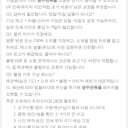
가능합니다. 다만
광주판촉물
소량은 단가가 높아질 수 있으므로
UV 인쇄·레이저 각인처럼
초기 비용이 낮은 공정
을 추천합니다.
Q2. 급하게 필요합니다. 당일/익일 납품이 되나요?
기성 재고 + 라벨/스티커 구성은 당일~익일도 검토 가능하지만,
일반 인쇄·각인은 통상 3~7일이 필요합니다.
Q3. 컬러 차이가 걱정돼요.
팬톤 번호 또는 CMYK 수치를 지정하고, 소재별 맵핑 차트를 참고
하세요. 테스트 샘플(유상)로 사전 검증하면 안전합니다.
Q4. 로고가 복잡해요. 줄여야 하나요?
볼펜·USB 등 소형 면적에서는 단순화 로고·1도 버전이 적합합니
다. 컵·에코백은 풀컬러도 표현이 가능합니다.
Q5. 웰컴 키트 구성 예시는?
에코백(실크 1도) + 노트 A5 + 볼펜 + 스티커 세트가 대표적입니
다. 예산에 따라 텀블러·USB·우산을 추가해
광주판촉물
패키지를
강화할 수 있습니다.
주문 프로세스 & 리드타임 (권장 플로우)
요구사항 정리: 수량·예산·납기·컬러·사용 시나리오
품목 제안/샘플 확인: 2~3가지 안 비교
시안 제작·승인: 인쇄 위치·크기·색상 고정
생산/후가공/포장: QC 체크리스트 공유