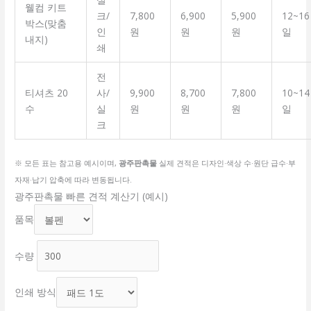
웰컴 키트
크/
7,800
6,900
5,900
12~16
박스(맞춤
인
원
원
원
일
내지)
쇄
전
티셔츠 20
사/
9,900
8,700
7,800
10~14
수
실
원
원
원
일
크
※ 모든 표는 참고용 예시이며,
광주판촉물
실제 견적은 디자인·색상 수·원단 급수·부
자재·납기 압축에 따라 변동됩니다.
광주판촉물 빠른 견적 계산기 (예시)
품목
수량
인쇄 방식