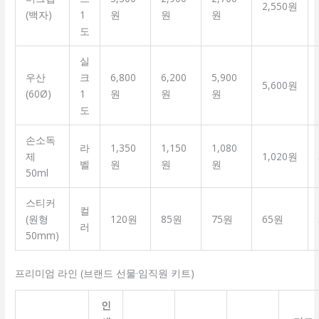
2,550원
(백자)
1
원
원
원
도
실
우산
크
6,800
6,200
5,900
5,600원
(60Ø)
1
원
원
원
도
손소독
라
1,350
1,150
1,080
제
1,020원
벨
원
원
원
50ml
스티커
컬
(원형
120원
85원
75원
65원
러
50mm)
프리미엄 라인 (브랜드 선물·임직원 키트)
인