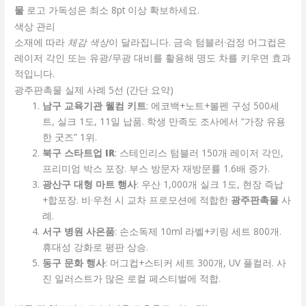
물
로고 가독성은 최소 8pt 이상 확보하세요.
색상 관리
소재에 따라
체감 색상
이 달라집니다. 금속 텀블러·검정 머그컵은
레이저 각인 또는 유광/무광 대비를 활용해 명도 차를 키우면 효과
적입니다.
광주판촉물 실제 사례 5선 (간단 요약)
남구 교육기관 웰컴 키트
: 에코백+노트+볼펜 구성 500세
트, 실크 1도, 11일 납품. 학생 만족도 조사에서 “가장 유용
한 굿즈” 1위.
북구 스타트업 IR
: 스테인리스 텀블러 150개 레이저 각인,
프리미엄 박스 포장. 부스 방문자 재방문률 1.6배 증가.
광산구 대형 마트 행사
: 우산 1,000개 실크 1도, 현장 즉납
+합포장. 비·우천 시 교차 프로모션에 적합한
광주판촉물
사
례.
서구 병원 사은품
: 손소독제 10ml 라벨+키링 세트 800개.
휴대성 강화로 평판 상승.
동구 문화 행사
: 머그컵+스티커 세트 300개, UV 풀컬러. 사
진 일러스트가 많은 로컬 페스티벌에 적합.