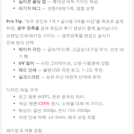
실리콘 폴딩 컵
— 휴대성·세척 가이드 제공.
러기지 태그
— 코튼/대체가죽, 명함 포켓.
Pro Tip.
“와우 포인트 1개 + 실사용 3개월 이상”을 목표로 설계
하면,
광주 판촉물
검색 유입과 후기 생성이 함께 늘어납니다.
브랜딩·인쇄·패키징 가이드 — 광주판촉물 완성도 높이기
인쇄 방식 선택
레이저 각인
— 금속/우드류, 고급감·내구성 우수, 건조 대
기 無.
UV 컬러
— 사진·그라데이션, 소량 다품종에 강함.
패드 인쇄
— 볼펜·USB 곡면 로고, 1~2도 추천.
실크스크린
— 섬유·우산 대면적 단색에 최적.
디자인 파일 규격
로고 원본
AI/EPS
, 폰트 윤곽선 처리.
색상: 팬톤/
CMYK
명시, 소재별 대체 색 가이드.
해상도: 일반 300dpi, 전사 150~200dpi.
곡면 인쇄 여백: ±3~5mm, 왜곡 보정 포함.
패키징 & 개봉 경험