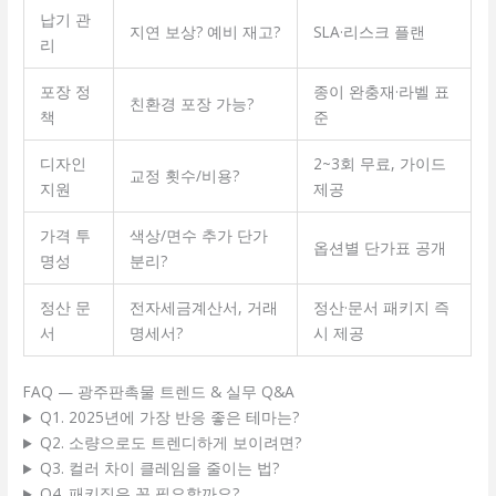
납기 관
지연 보상? 예비 재고?
SLA·리스크 플랜
리
포장 정
종이 완충재·라벨 표
친환경 포장 가능?
책
준
디자인
2~3회 무료, 가이드
교정 횟수/비용?
지원
제공
가격 투
색상/면수 추가 단가
옵션별 단가표 공개
명성
분리?
정산 문
전자세금계산서, 거래
정산·문서 패키지 즉
서
명세서?
시 제공
FAQ — 광주판촉물 트렌드 & 실무 Q&A
Q1. 2025년에 가장 반응 좋은 테마는?
Q2. 소량으로도 트렌디하게 보이려면?
Q3. 컬러 차이 클레임을 줄이는 법?
Q4. 패키징은 꼭 필요할까요?