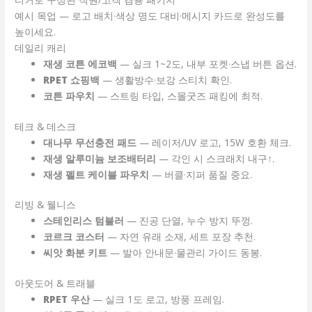
예시 목업 — 로고 배치·색상 명도 대비·메시지 카드로 완성도를
높이세요.
데일리 캐리
재생 코튼 에코백
— 실크 1~2도, 내부 포켓·스냅 버튼 옵션.
RPET 쇼핑백
— 생활방수·보강 스티치 확인.
코튼 파우치
— 스트링 타입, 스몰굿즈 패킹에 최적.
테크 & 데스크
대나무 무선충전 패드
— 레이저/UV 로고, 15W 호환 체크.
재생 알루미늄 보조배터리
— 각인 시 스크래치 내구↑.
재생 펠트 케이블 파우치
— 버클·지퍼 품질 중요.
리빙 & 웰니스
스테인리스 텀블러
— 진공 단열, 누수 방지 뚜껑.
코르크 코스터
— 자연 유래 소재, 세트 포장 추천.
씨앗 화분 키트
— 발아 안내문·물관리 가이드 동봉.
아웃도어 & 트래블
RPET 우산
— 실크 1도 로고, 방풍 프레임.