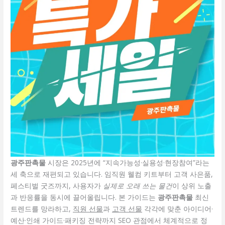
광주판촉물
시장은 2025년에 “지속가능성·실용성·현장참여”라는
세 축으로 재편되고 있습니다. 임직원 웰컴 키트부터 고객 사은품,
페스티벌 굿즈까지, 사용자가
실제로 오래 쓰는 물건
이 상위 노출
과 반응률을 동시에 끌어올립니다. 본 가이드는
광주판촉물
최신
트렌드를 망라하고,
직원 선물
과
고객 선물
각각에 맞춘 아이디어·
예산·인쇄 가이드·패키징 전략까지 SEO 관점에서 체계적으로 정