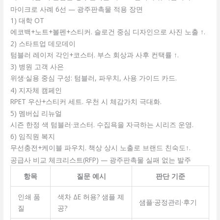
마이크로 사례 6선 — 광주판촉물 적용 장면
1) 대학 OT
에코백+노트+볼펜+스티커. 슬로건 중심 디자인으로 사진 노출 ↑.
2) 스타트업 데모데이
텀블러 레이저 각인+코스터. 부스 회상과 사후 컨택률 ↑.
3) 병원 고객 사은
위생·실용 중심 구성: 텀블러, 파우치, 사용 가이드 카드.
4) 지자체 캠페인
RPET 우산+스티커 세트. 우천 시 체감가치 극대화.
5) 멤버십 리뉴얼
시즌 한정 색 텀블러·코스터. 수집욕을 자극하는 시리즈 운영.
6) 임직원 복지
무선충전+케이블 파우치. 책상 상시 노출로 브랜드 친숙도↑.
공급사 비교 체크리스트(RFP) — 광주판촉물 실패 없는 발주
항목
질문 예시
판단 기준
인쇄 품
색차 ΔE 허용? 샘플 제
샘플·공정관리·후기
질
공?