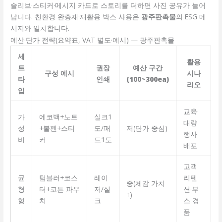
슬리브·스티커·메시지 카드로 스토리를 더하면 사진 공유가 늘어
납니다. 친환경 완충재·재활용 박스 사용은
광주판촉물
의 ESG 메
시지와 일치합니다.
예산·단가 전략(요약표, VAT 별도·예시) — 광주판촉물
세
활용
트
권장
예산 구간
구성 예시
시나
타
인쇄
(100~300ea)
리오
입
교육·
가
에코백+노트
실크1
대량
성
+볼펜+스티
도/패
저(단가 중심)
행사
비
커
드1도
배포
고객
균
텀블러+코스
레이
리텐
중(체감 가치
형
터+코튼 파우
저/실
션·부
↑)
형
치
크
스 경
품