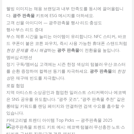
웰빙 이미지는 채용 브랜딩과 내부 만족도를 동시에 끌어올립니
다.
광주 판촉물
키트에 ESG 메시지를 더하세요.
고객 선물 아이디어 — 광주판촉물 행사·리드·충성도
행사·부스 리드 증대
부스 체류 시간을 늘리는 아이템이 유리합니다. NFC 스티커, 바코
드 쿠폰이 붙은 코튼 파우치, 즉시 사용 가능한 휴대폰 스탠드처럼
현장 문제를 즉시 해결
하는
광주 판촉물
이 전환율을 높입니다.
멤버십·리텐션
정기 구독/멤버십 고객에는 시즌 한정 색상의 텀블러·우산·코스터
를 순환 증정하여 컬렉션 동기를 자극하세요.
광주 판촉물
의
한정
성
은 재구매 빈도를 자극합니다.
로컬 협업
지역 아티스트·소상공인과 협업한 일러스트 스티커팩이나 에코백
은 SNS 공유를 유도합니다. “광주 굿즈”, “광주 판촉물 추천” 같은
롱테일 키워드를 랜딩 페이지와 연결하면 검색 수요를 흡수할 수
있습니다.
카테고리별 트렌디 아이템 Top Picks — 광주판촉물 2025