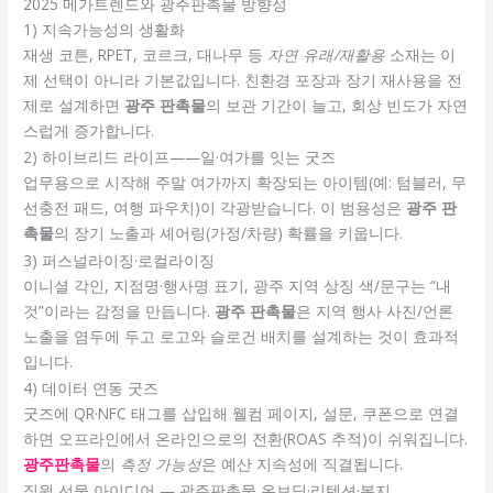
2025 메가트렌드와 광주판촉물 방향성
1) 지속가능성의 생활화
재생 코튼, RPET, 코르크, 대나무 등
자연 유래/재활용
소재는 이
제 선택이 아니라 기본값입니다. 친환경 포장과 장기 재사용을 전
제로 설계하면
광주 판촉물
의 보관 기간이 늘고, 회상 빈도가 자연
스럽게 증가합니다.
2) 하이브리드 라이프——일·여가를 잇는 굿즈
업무용으로 시작해 주말 여가까지 확장되는 아이템(예: 텀블러, 무
선충전 패드, 여행 파우치)이 각광받습니다. 이 범용성은
광주 판
촉물
의 장기 노출과 셰어링(가정/차량) 확률을 키웁니다.
3) 퍼스널라이징·로컬라이징
이니셜 각인, 지점명·행사명 표기, 광주 지역 상징 색/문구는 “내
것”이라는 감정을 만듭니다.
광주 판촉물
은 지역 행사 사진/언론
노출을 염두에 두고 로고와 슬로건 배치를 설계하는 것이 효과적
입니다.
4) 데이터 연동 굿즈
굿즈에 QR·NFC 태그를 삽입해 웰컴 페이지, 설문, 쿠폰으로 연결
하면 오프라인에서 온라인으로의 전환(ROAS 추적)이 쉬워집니다.
광주판촉물
의
측정 가능성
은 예산 지속성에 직결됩니다.
직원 선물 아이디어 — 광주판촉물 온보딩·리텐션·복지