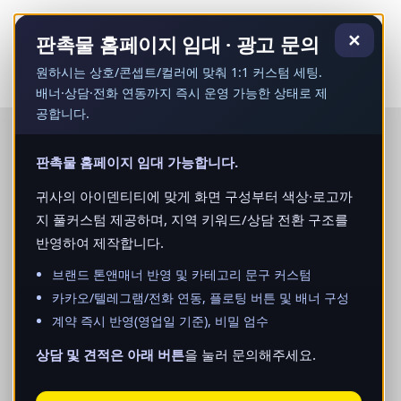
콘
텐
✕
판촉물 홈페이지 임대 · 광고 문의
츠
로
원하시는 상호/콘셉트/컬러에 맞춰 1:1 커스텀 세팅.
건
배너·상담·전화 연동까지 즉시 운영 가능한 상태로 제
너
공합니다.
뛰
기
판촉물 홈페이지 임대 가능합니다.
귀사의 아이덴티티에 맞게 화면 구성부터 색상·로고까
지 풀커스텀 제공하며, 지역 키워드/상담 전환 구조를
반영하여 제작합니다.
브랜드 톤앤매너 반영 및 카테고리 문구 커스텀
카카오/텔레그램/전화 연동, 플로팅 버튼 및 배너 구성
계약 즉시 반영(영업일 기준), 비밀 엄수
상담 및 견적은 아래 버튼
을 눌러 문의해주세요.