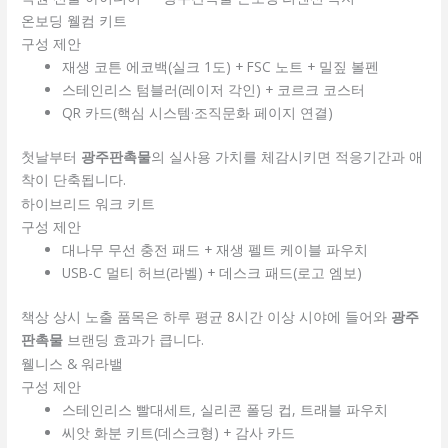
온보딩 웰컴 키트
구성 제안
재생 코튼 에코백(실크 1도) + FSC 노트 + 밀짚 볼펜
스테인리스 텀블러(레이저 각인) + 코르크 코스터
QR 카드(핵심 시스템·조직문화 페이지 연결)
첫날부터
광주판촉물
의 실사용 가치를 체감시키면 적응기간과 애
착이 단축됩니다.
하이브리드 워크 키트
구성 제안
대나무 무선 충전 패드 + 재생 펠트 케이블 파우치
USB-C 멀티 허브(라벨) + 데스크 패드(로고 엠보)
책상 상시 노출 품목은 하루 평균 8시간 이상 시야에 들어와
광주
판촉물
브랜딩 효과가 큽니다.
웰니스 & 워라밸
구성 제안
스테인리스 빨대세트, 실리콘 폴딩 컵, 트래블 파우치
씨앗 화분 키트(데스크형) + 감사 카드