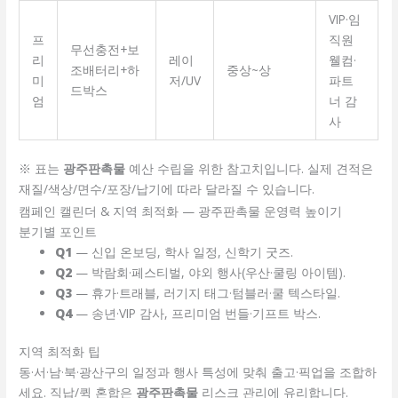
VIP·임
프
직원
무선충전+보
리
레이
웰컴·
조배터리+하
중상~상
미
저/UV
파트
드박스
엄
너 감
사
※ 표는
광주판촉물
예산 수립을 위한 참고치입니다. 실제 견적은
재질/색상/면수/포장/납기에 따라 달라질 수 있습니다.
캠페인 캘린더 & 지역 최적화 — 광주판촉물 운영력 높이기
분기별 포인트
Q1
— 신입 온보딩, 학사 일정, 신학기 굿즈.
Q2
— 박람회·페스티벌, 야외 행사(우산·쿨링 아이템).
Q3
— 휴가·트래블, 러기지 태그·텀블러·쿨 텍스타일.
Q4
— 송년·VIP 감사, 프리미엄 번들·기프트 박스.
지역 최적화 팁
동·서·남·북·광산구의 일정과 행사 특성에 맞춰 출고·픽업을 조합하
세요. 직납/퀵 혼합은
광주판촉물
리스크 관리에 유리합니다.