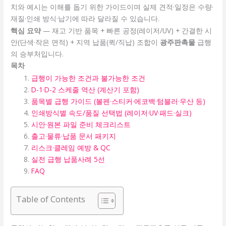
치와 예시는 이해를 돕기 위한 가이드이며 실제 견적·일정은 수량·
재질·인쇄 방식·납기에 따라 달라질 수 있습니다.
핵심 요약
— 재고 기반 품목 + 빠른 공정(레이저/UV) + 간결한 시
안(단색·작은 면적) + 지역 납품(퀵/직납) 조합이
광주판촉물
급행
의 승부처입니다.
목차
급행이 가능한 조건과 불가능한 조건
D-1·D-2 스케줄 역산 (계산기 포함)
품목별 급행 가이드 (볼펜·스티커·에코백·텀블러·우산 등)
인쇄방식별 속도/품질 선택법 (레이저·UV·패드·실크)
시안·원본 파일 준비 체크리스트
출고·물류·납품 문서 패키지
리스크·클레임 예방 & QC
실전 급행 납품사례 5선
FAQ
Table of Contents