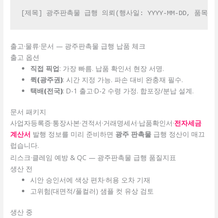
[제목] 광주판촉물 급행 의뢰(행사일: YYYY-MM-DD, 품목/수
출고·물류·문서 — 광주판촉물 급행 납품 체크
출고 옵션
직접 픽업
: 가장 빠름. 납품 확인서 현장 서명.
퀵(광주권)
: 시간 지정 가능. 파손 대비 완충재 필수.
택배(전국)
: D-1 출고·D-2 수령 가정. 합포장/분납 설계.
문서 패키지
사업자등록증·통장사본·견적서·거래명세서·납품확인서·
전자세금
계산서
발행 정보를 미리 준비하면
광주 판촉물
급행 정산이 매끄
럽습니다.
리스크·클레임 예방 & QC — 광주판촉물 급행 품질지표
생산 전
시안 승인서에 색상 편차·허용 오차 기재
고위험(대면적/풀컬러) 샘플 컷 유상 검토
생산 중