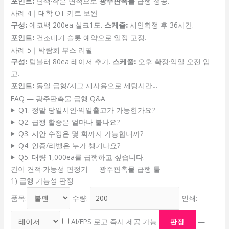
포인트:
단색·작은 면적으로
광주판촉물
급행 성공.
사례 4｜대학 OT 키트 보완
구성:
에코백 200ea 실크1도.
스케줄:
시안확정 후 36시간.
포인트:
건조대기 슬롯 예약으로 일정 고정.
사례 5｜박람회 부스 리필
구성:
텀블러 80ea 레이저 추가.
스케줄:
오후 확정·익일 오전 입
고.
포인트:
동일 금형/지그 재사용으로 세팅시간↓.
FAQ — 광주판촉물 급행 Q&A
Q1. 정말 당일시안·익일출고가 가능한가요?
Q2. 급행 할증은 얼마나 붙나요?
Q3. 시안 수정은 몇 회까지 가능합니까?
Q4. 인증/라벨은 누가 챙기나요?
Q5. 대량 1,000ea를 급행하고 싶습니다.
간이 견적·가능성 판정기 — 광주판촉물 급행 툴
1) 급행 가능성 판정
품목:
수량:
인쇄:
AI/EPS 로고 즉시 제공 가능
—
판정