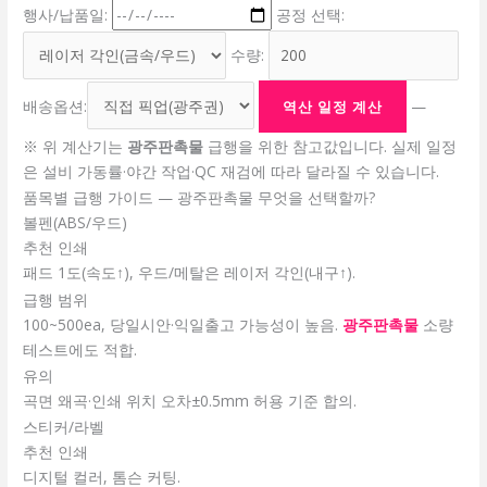
행사/납품일:
공정 선택:
수량:
배송옵션:
—
역산 일정 계산
※ 위 계산기는
광주판촉물
급행을 위한 참고값입니다. 실제 일정
은 설비 가동률·야간 작업·QC 재검에 따라 달라질 수 있습니다.
품목별 급행 가이드 — 광주판촉물 무엇을 선택할까?
볼펜(ABS/우드)
추천 인쇄
패드 1도(속도↑), 우드/메탈은 레이저 각인(내구↑).
급행 범위
100~500ea, 당일시안·익일출고 가능성이 높음.
광주판촉물
소량
테스트에도 적합.
유의
곡면 왜곡·인쇄 위치 오차±0.5mm 허용 기준 합의.
스티커/라벨
추천 인쇄
디지털 컬러, 톰슨 커팅.