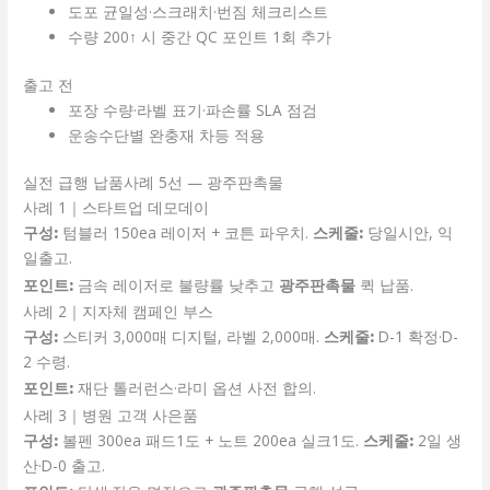
도포 균일성·스크래치·번짐 체크리스트
수량 200↑ 시 중간 QC 포인트 1회 추가
출고 전
포장 수량·라벨 표기·파손률 SLA 점검
운송수단별 완충재 차등 적용
실전 급행 납품사례 5선 — 광주판촉물
사례 1｜스타트업 데모데이
구성:
텀블러 150ea 레이저 + 코튼 파우치.
스케줄:
당일시안, 익
일출고.
포인트:
금속 레이저로 불량률 낮추고
광주판촉물
퀵 납품.
사례 2｜지자체 캠페인 부스
구성:
스티커 3,000매 디지털, 라벨 2,000매.
스케줄:
D-1 확정·D-
2 수령.
포인트:
재단 톨러런스·라미 옵션 사전 합의.
사례 3｜병원 고객 사은품
구성:
볼펜 300ea 패드1도 + 노트 200ea 실크1도.
스케줄:
2일 생
산·D-0 출고.