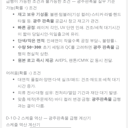
급행이 가능한 조건과 불가능한 조건 — 광주판촉물 실무 기준
가능(확률 ↑) 조건
재고 보유 기성품
: 볼펜·텀블러(기성 컬러)·스티커·라벨·핸드
타월 등.
광주 판촉물
공급사 창고 재고가 관건.
빠른 공정
: 레이저 각인, UV 단면 인쇄. 건조/세척 대기시간
이 짧아 당일시안-익일출고에 유리.
단색/작은 면적
: 인쇄면이 작을수록 공정 부담↓, 불량률↓.
수량 50~300
: 초기 세팅과 QC를 고려하면
광주 판촉물
급
행의 현실적 상한.
원본 로고 즉시 제공
: AI/EPS, 팬톤/CMYK 값 동시 전달.
어려움(확률 ↓) 조건
대면적 풀컬러·양면·다색
실크/패드: 건조·재도포·세척 대기
시간 증가.
의류 전사·대형 섬유
: 전처리/열압 기간과 재단 대기 발생.
맞춤 제작(주문제작)
바디 컬러 변경·금형:
광주판촉물
급행
과는 결이 다름.
D-1·D-2 스케줄 역산 — 광주판촉물 급행 계산기
스케줄 역산 계산기