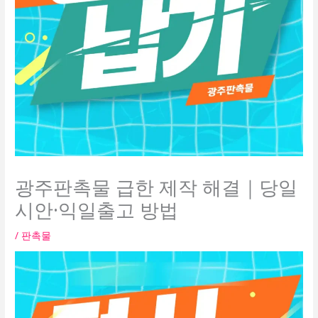
광주판촉물 급한 제작 해결｜당일
시안·익일출고 방법
/
판촉물