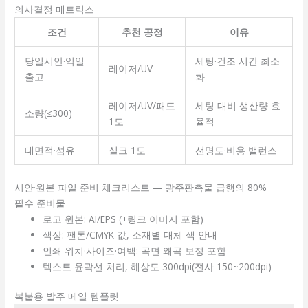
의사결정 매트릭스
조건
추천 공정
이유
당일시안·익일
세팅·건조 시간 최소
레이저/UV
출고
화
레이저/UV/패드
세팅 대비 생산량 효
소량(≤300)
1도
율적
대면적·섬유
실크 1도
선명도·비용 밸런스
시안·원본 파일 준비 체크리스트 — 광주판촉물 급행의 80%
필수 준비물
로고 원본:
AI/EPS
(+링크 이미지 포함)
색상: 팬톤/CMYK 값, 소재별 대체 색 안내
인쇄 위치·사이즈·여백: 곡면 왜곡 보정 포함
텍스트 윤곽선 처리, 해상도 300dpi(전사 150~200dpi)
복붙용 발주 메일 템플릿