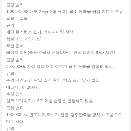
급행 범위
1,000~5,000매도 가능(소형 규격).
광주 판촉물
웰컴 키트 보조용
으로 베스트.
유의
재단 톨러런스 표기, 라미네이팅 선택.
텀블러(스테인리스)
추천 인쇄
레이저 각인(속도·고급감 균형). UV는 면적·컬러에 따라 시간↑.
급행 범위
50~300ea. 기성 컬러 재고 여부가
광주 판촉물
일정의 핵심.
유의
뚜껑 규격·진공 단열 스펙 확인, 박스 포장 납기 별도.
에코백(10~20수)
추천 인쇄
실크 1도(속도↑). 2도 이상 급행은 권장하지 않음.
급행 범위
100~300ea. 건조대기 확보가 관건.
광주판촉물
행사 배포품으로
다수 사용.
유의