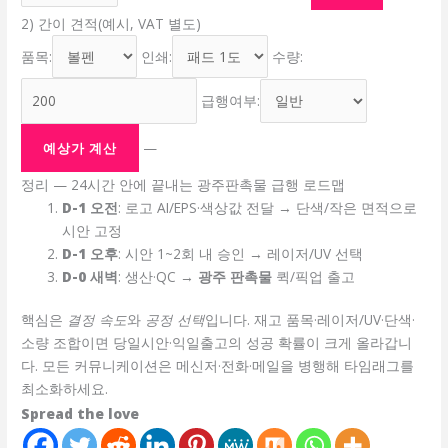
2) 간이 견적(예시, VAT 별도)
품목:
인쇄:
수량:
급행여부:
—
예상가 계산
정리 — 24시간 안에 끝내는 광주판촉물 급행 로드맵
D-1 오전
: 로고 AI/EPS·색상값 전달 → 단색/작은 면적으로
시안 고정
D-1 오후
: 시안 1~2회 내 승인 → 레이저/UV 선택
D-0 새벽
: 생산·QC →
광주 판촉물
퀵/픽업 출고
핵심은
결정 속도
와
공정 선택
입니다. 재고 품목·레이저/UV·단색·
소량 조합이면 당일시안·익일출고의 성공 확률이 크게 올라갑니
다. 모든 커뮤니케이션은 메신저·전화·메일을 병행해 타임래그를
최소화하세요.
Spread the love