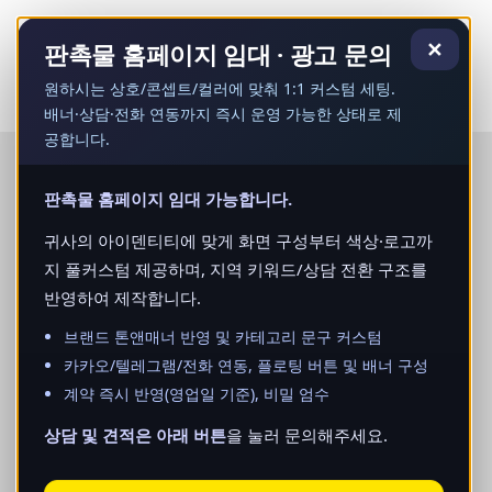
콘
텐
✕
판촉물 홈페이지 임대 · 광고 문의
츠
로
원하시는 상호/콘셉트/컬러에 맞춰 1:1 커스텀 세팅.
건
배너·상담·전화 연동까지 즉시 운영 가능한 상태로 제
너
공합니다.
뛰
기
판촉물 홈페이지 임대 가능합니다.
귀사의 아이덴티티에 맞게 화면 구성부터 색상·로고까
지 풀커스텀 제공하며, 지역 키워드/상담 전환 구조를
반영하여 제작합니다.
브랜드 톤앤매너 반영 및 카테고리 문구 커스텀
카카오/텔레그램/전화 연동, 플로팅 버튼 및 배너 구성
계약 즉시 반영(영업일 기준), 비밀 엄수
상담 및 견적은 아래 버튼
을 눌러 문의해주세요.