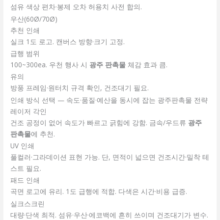
섬유 색상 편차·봉제 오차 허용치 사전 합의.
우산(60Ø/70Ø)
추천 인쇄
실크 1도 로고. 캔버스 방향·크기 고정.
급행 범위
100~300ea. 우천 행사 시
광주 판촉물
체감 효과 큼.
유의
방풍 프레임·원터치 규격 확인, 건조대기 필요.
인쇄 방식 선택 — 속도·품질·예산을 동시에 잡는 광주판촉물 전략
레이저 각인
건조 공정이 없어 속도가 빠르고 긁힘에 강함. 금속/우드류
광주
판촉물
에 추천.
UV 인쇄
풀컬러·그라데이션 표현 가능. 단, 면적이 넓으면 건조시간·밀착 테
스트 필요.
패드 인쇄
곡면 로고에 유리. 1도 급행에 적합. 다색은 시간·비용 급증.
실크스크린
대량·단색 최적. 섬유·우산·에코백에 흔히 쓰이며 건조대기가 변수.